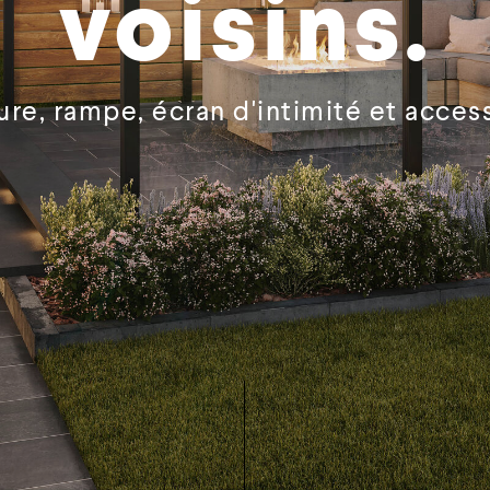
voisins.
ure, rampe, écran d'intimité et acces