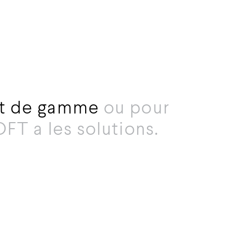
aut de gamme
ou
pour
OFT a les solutions.