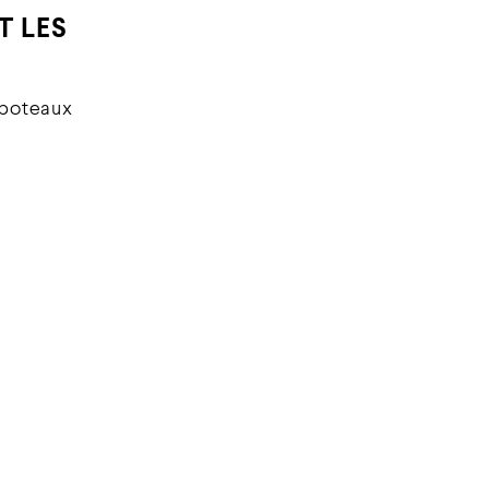
T LES
s poteaux