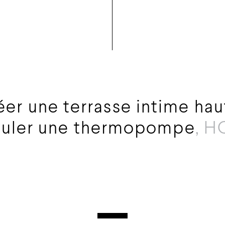
éer une terrasse intime h
muler une thermopompe
, H